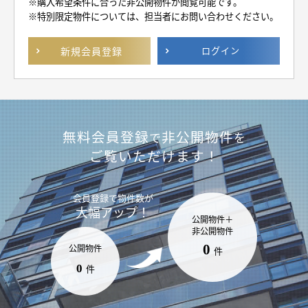
※購入希望条件に合った非公開物件が閲覧可能です。
※特別限定物件については、担当者にお問い合わせください。
新規
会員登録
ログイン
無料会員登録
非公開物件
で
を
ご覧いただけます！
会員登録で
物件数が
大幅アップ！
公開物件＋
非公開物件
0
公開物件
件
0
件