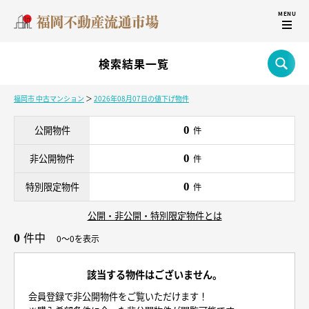
検索結果一覧
福岡市 中古マンション
＞
2026年08月07日の値下げ物件
公開物件
0
件
非公開物件
0
件
特別限定物件
0
件
公開・非公開・特別限定物件とは
件中
0
0～0を表示
該当する物件はございません。
会員登録で非公開物件をご覧いただけます！