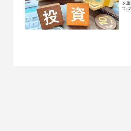
を重
ては