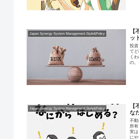
【
Japan Synergy System Management Style&Policy
ッ
投資
てど
くわ
の。
【
Japan Synergy System Management Style&Policy
な
不動
所有
実は
にや