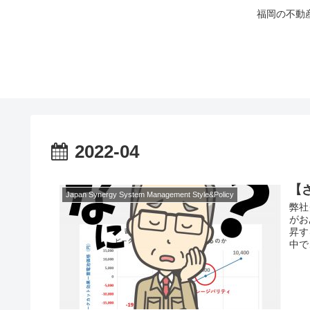
福岡の不動
2022-04
【
Japan Synergy System Management Style&Policy
弊社
がお
昇す
中で