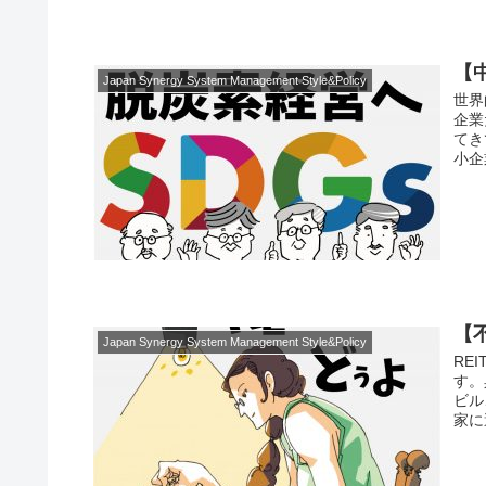
【
Japan Synergy System Management Style&Policy
世界
企業
てき
小企
【
Japan Synergy System Management Style&Policy
REI
す。
ビル
家に