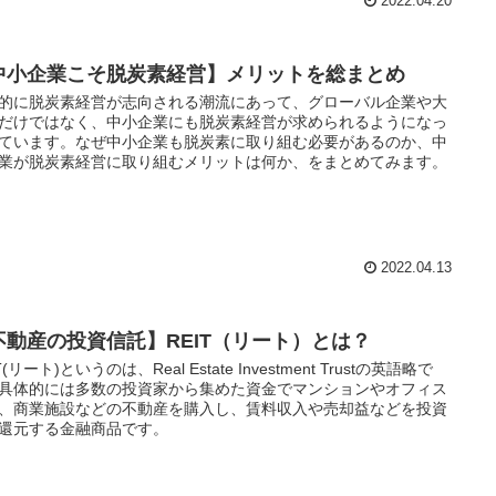
2022.04.20
中小企業こそ脱炭素経営】メリットを総まとめ
的に脱炭素経営が志向される潮流にあって、グローバル企業や大
だけではなく、中小企業にも脱炭素経営が求められるようになっ
ています。なぜ中小企業も脱炭素に取り組む必要があるのか、中
業が脱炭素経営に取り組むメリットは何か、をまとめてみます。
2022.04.13
不動産の投資信託】REIT（リート）とは？
T(リート)というのは、Real Estate Investment Trustの英語略で
具体的には多数の投資家から集めた資金でマンションやオフィス
、商業施設などの不動産を購入し、賃料収入や売却益などを投資
還元する金融商品です。